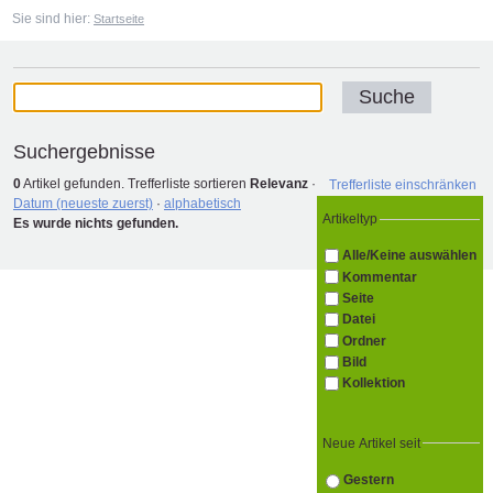
Sie sind hier:
Startseite
Suchergebnisse
0
Artikel gefunden.
Trefferliste sortieren
Relevanz
·
Trefferliste einschränken
Datum (neueste zuerst)
·
alphabetisch
Artikeltyp
Es wurde nichts gefunden.
Alle/Keine auswählen
Kommentar
Seite
Datei
Ordner
Bild
Kollektion
Neue Artikel seit
Gestern