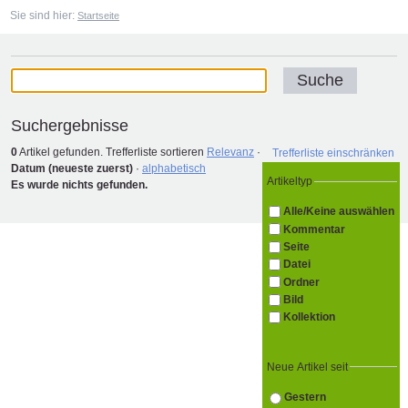
Sie sind hier:
Startseite
Suchergebnisse
0
Artikel gefunden.
Trefferliste sortieren
Relevanz
·
Trefferliste einschränken
Datum (neueste zuerst)
·
alphabetisch
Artikeltyp
Es wurde nichts gefunden.
Alle/Keine auswählen
Kommentar
Seite
Datei
Ordner
Bild
Kollektion
Neue Artikel seit
Gestern