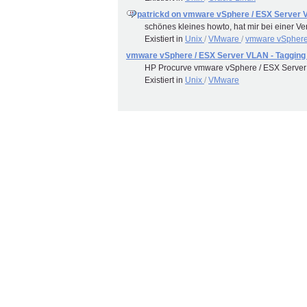
patrickd on vmware vSphere / ESX Server 
schönes kleines howto, hat mir bei einer Ve
Existiert in
Unix
/
VMware
/
vmware vSphere 
vmware vSphere / ESX Server VLAN - Tagging
HP Procurve vmware vSphere / ESX Server
Existiert in
Unix
/
VMware