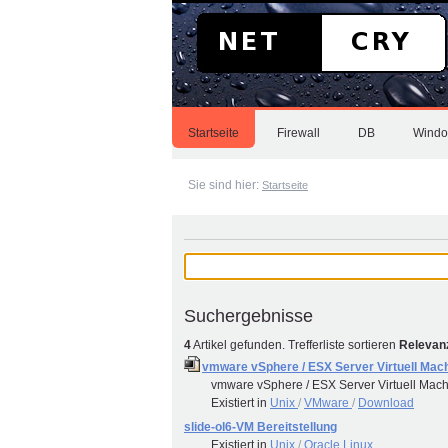
Direkt
zum
Inhalt
|
Direkt
zur
Sektionen
Navigation
Startseite
Firewall
DB
Wind
Sie sind hier:
Startseite
Suchergebnisse
4
Artikel gefunden.
Trefferliste sortieren
Relevan
vmware vSphere / ESX Server Virtuell Mach
vmware vSphere / ESX Server Virtuell Mach
Existiert in
Unix
/
VMware
/
Download
slide-ol6-VM Bereitstellung
Existiert in
Unix
/
Oracle Linux