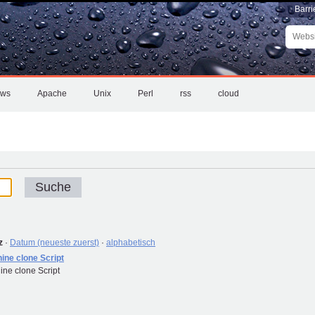
Barri
Websit
durchs
Erweite
Suche
ows
Apache
Unix
Perl
rss
cloud
z
·
Datum (neueste zuerst)
·
alphabetisch
ine clone Script
ine clone Script