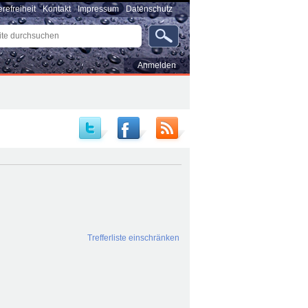
erefreiheit
Kontakt
Impressum
Datenschutz
e
uchen
rte
…
Benutzerspezifische
Anmelden
Werkzeuge
Trefferliste einschränken