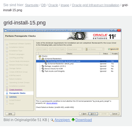
Sie sind hier:
Startseite
/
DB
/
Oracle
/
image
/
Oracle grid Infrastruct Installation
/
grid-
install-15.png
grid-install-15.png
Bild in Originalgröße
51 KB
|
Anzeigen
Download