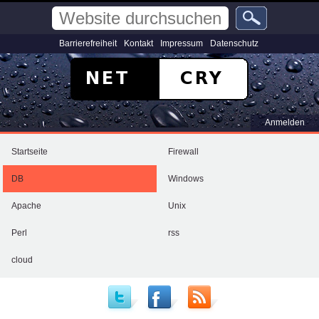
Direkt
Website
zum
durchsuchen
Inhalt
Erweiterte
Barrierefreiheit
Kontakt
Impressum
Datenschutz
Suche…
|
Direkt
zur
Navigation
Benutzerspezifische
Anmelden
Werkzeuge
Sektionen
Startseite
Firewall
DB
Windows
Apache
Unix
Perl
rss
cloud