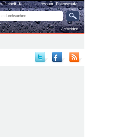
erefreiheit
Kontakt
Impressum
Datenschutz
e
uchen
rte
…
Benutzerspezifische
Anmelden
Werkzeuge