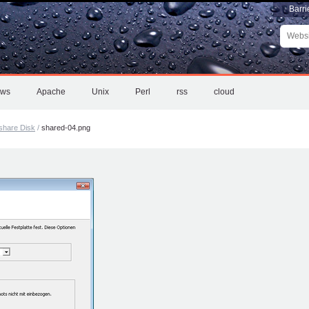
Barri
Websit
durchs
Erweite
Suche
ows
Apache
Unix
Perl
rss
cloud
 share Disk
/
shared-04.png