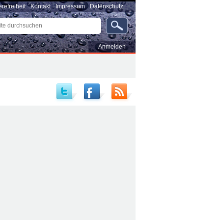
erefreiheit
Kontakt
Impressum
Datenschutz
e
uchen
rte
…
Benutzerspezifische
Anmelden
Werkzeuge