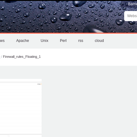
Barri
Websit
durchs
Erweite
Suche
ows
Apache
Unix
Perl
rss
cloud
e
/
Firewall_rules_Floating_1