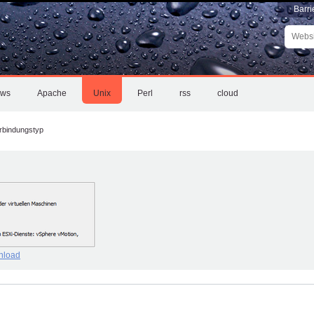
Barri
Websit
durchs
Erweite
Suche
ows
Apache
Unix
Perl
rss
cloud
rbindungstyp
nload