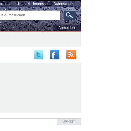
erefreiheit
Kontakt
Impressum
Datenschutz
e
uchen
rte
…
Benutzerspezifische
Anmelden
Werkzeuge
Drucken