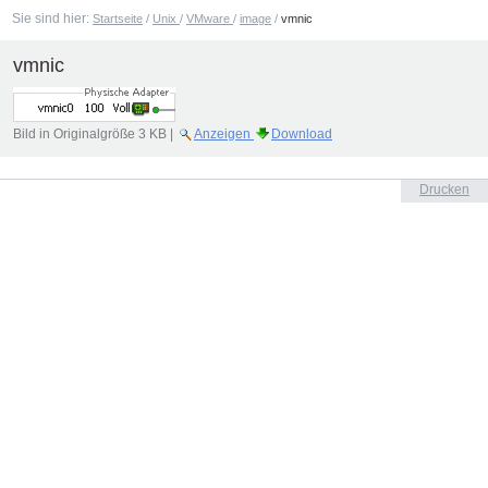
Sie sind hier:
Startseite
/
Unix
/
VMware
/
image
/
vmnic
vmnic
Bild in Originalgröße
3 KB
|
Anzeigen
Download
Artikelaktionen
Drucken