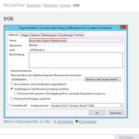
Sie sind hier:
Startseite
/
Windows
/
images
/
tr06
tr06
Bild in Originalgröße
11 KB
|
Anzeigen
Download
Artikelaktionen
Drucken